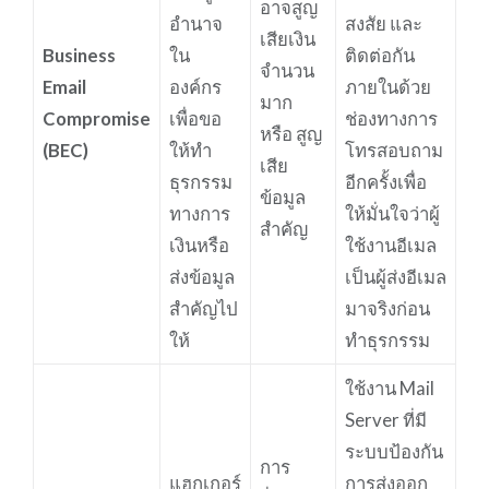
อาจสูญ
อำนาจ
สงสัย และ
เสียเงิน
Business
ใน
ติดต่อกัน
จำนวน
Email
องค์กร
ภายในด้วย
มาก
Compromise
เพื่อขอ
ช่องทางการ
หรือ สูญ
(BEC)
ให้ทำ
โทรสอบถาม
เสีย
ธุรกรรม
อีกครั้งเพื่อ
ข้อมูล
ทางการ
ให้มั่นใจว่าผู้
สำคัญ
เงินหรือ
ใช้งานอีเมล
ส่งข้อมูล
เป็นผู้ส่งอีเมล
สำคัญไป
มาจริงก่อน
ให้
ทำธุรกรรม
ใช้งาน Mail
Server ที่มี
ระบบป้องกัน
การ
แฮกเกอร์
การส่งออก