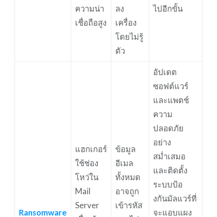
ความน่า
ลง
ไปอีกขั้น
เชื่อถือสูง
เครื่อง
โดยไม่รู้
ตัว
อัปเดต
ซอฟต์แวร์
และแพตช์
ความ
ปลอดภัย
อย่าง
แฮกเกอร์
ข้อมูล
สม่ำเสมอ
ใช้ช่อง
อีเมล
และติดตั้ง
โหว่ใน
ทั้งหมด
ระบบป้อ
Mail
อาจถูก
งกันมัลแวร์ที่
Server
เข้ารหัส
Ransomware
จะแอบแผง