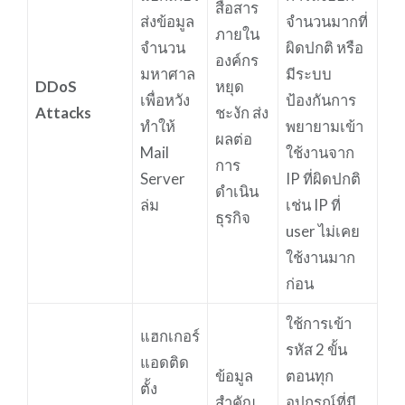
สื่อสาร
ส่งข้อมูล
จำนวนมากที่
ภายใน
จำนวน
ผิดปกติ หรือ
องค์กร
มหาศาล
มีระบบ
DDoS
หยุด
เพื่อหวัง
ป้องกันการ
Attacks
ชะงัก ส่ง
ทำให้
พยายามเข้า
ผลต่อ
Mail
ใช้งานจาก
การ
Server
IP ที่ผิดปกติ
ดำเนิน
ล่ม
เช่น IP ที่
ธุรกิจ
user ไม่เคย
ใช้งานมาก
ก่อน
ใช้การเข้า
แฮกเกอร์
รหัส 2 ขั้น
แอดติด
ข้อมูล
ตอนทุก
ตั้ง
สำคัญ
อุปกรณ์ที่มี