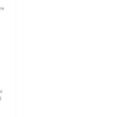
าร
nc
้